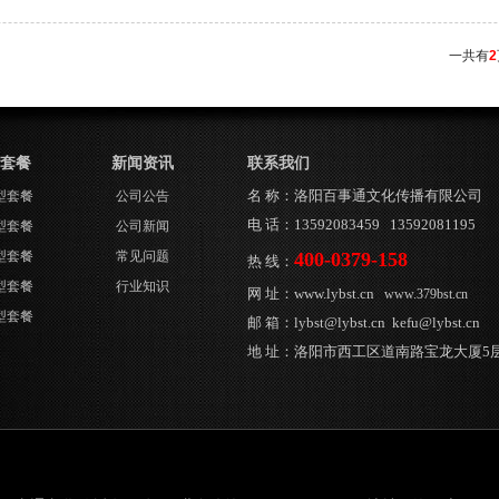
一共有
2
页
1
新闻资讯
联系我们
名 称：洛阳百事通文化传播有限公司
餐
公司公告
电 话
：13592083459 13592081195
餐
公司新闻
餐
常见问题
400-0379-158
热 线：
餐
行业知识
网 址：
www.lybst.cn
www.379bst.cn
餐
邮 箱：lybst@lybst.cn kefu@lybst.cn
地 址：洛阳市西工区道南路宝龙大厦5层