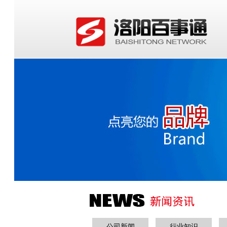
公司新闻
行业知识
常