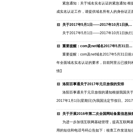
紧急通知：关于域名实名认证的紧急通知 根据我国工
成实名认证工作，请提供域名所有人的身份证正面电子版发送到 
关于2017年5月1日——2017年10月1日执…
关于2017年5月1日——2017年10月1日执行夏季作
重要提醒：com及net域名2017年5月31日…
重要提醒：com及net域名2017年5月31日
年全面域名实名认证的要求，目前阿里云已接到相关注册
情】
洛阳百事通关于2017年元旦放假的安排
洛阳百事通关于元旦放假的通知根据我国关于2017
2017年1月1日(星期日)为我国法定节假日。2017年1
关于开展2016年第二次全国网站备案信息抽查评
为进一步加强互联网基础管理，提高互联网基础资
用的短信和电话号码公告如下：核查工作发送短信号码为：电信：1