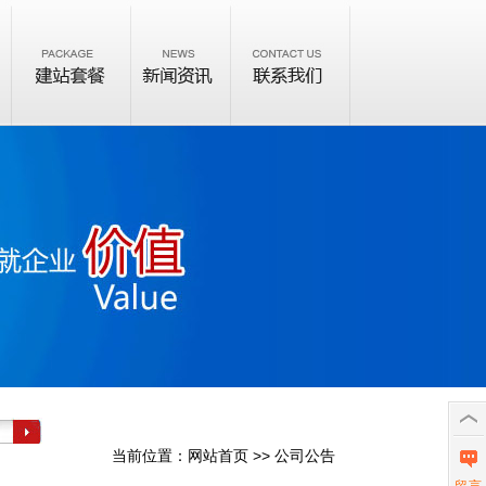
当前位置：
网站首页
>> 公司公告